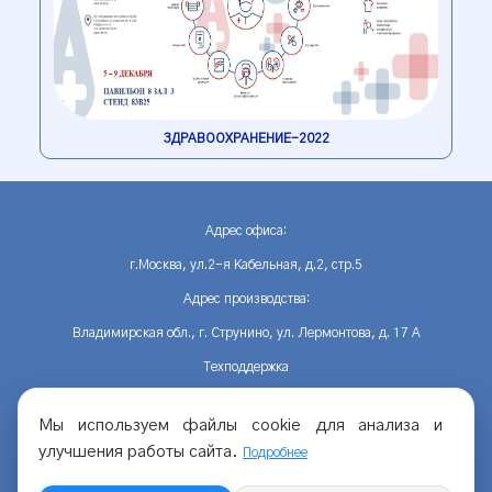
ЗДРАВООХРАНЕНИЕ-2022
Адрес офиса:
г.Москва, ул.2-я Кабельная, д.2, стр.5
Адрес производства:
Владимирская обл., г. Струнино, ул. Лермонтова, д. 17 А
Техподдержка
Телефон: +7(495)128-53-63
Мы используем файлы cookie для анализа и
Email: info@zmt-m.ru
улучшения работы сайта.
Подробнее
Политика конфиденциальностии